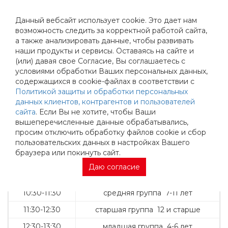
Данный вебсайт использует cookie. Это дает нам
возможность следить за корректной работой сайта,
а также анализировать данные, чтобы развивать
наши продукты и сервисы. Оставаясь на сайте и
ТХЭКВОНДО
(или) давая свое Согласие, Вы соглашаетесь с
условиями обработки Ваших персональных данных,
содержащихся в cookie-файлах в соответствии с
Политикой защиты и обработки персональных
Группы
данных клиентов, контрагентов и пользователей
Вт-Чт
сайта
. Если Вы не хотите, чтобы Ваши
вышеперечисленные данные обрабатывались,
17:00-18:00
младшая группа 4-6 лет
просим отключить обработку файлов cookie и сбор
пользовательских данных в настройках Вашего
18:00 -19:00
средняя группа 7-11 лет
браузера или покинуть сайт.
19:00 -20:00
старшая группа 12 и старше
Даю согласие
Сб.
10:30-11:30
средняя группа 7-11 лет
11:30-12:30
старшая группа
12 и старше
12:30-13:30
младшая группа
4-6 лет